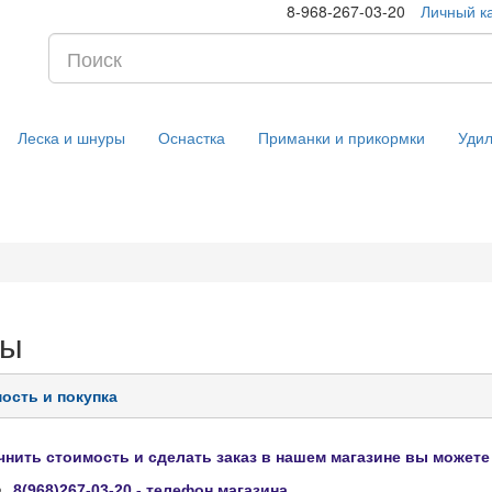
8-968-267-03-20
Личный к
Леска и шнуры
Оснастка
Приманки и прикормки
Уди
сы
ость и покупка
чнить стоимость и сделать заказ
в нашем магазине
вы можете 
8(968)267-03-20
- телефон магазина