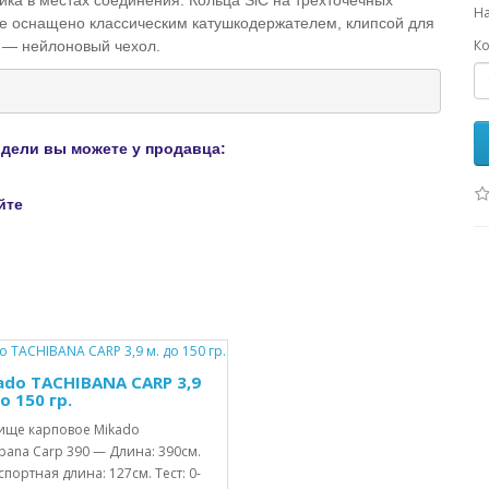
ка в местах соединения. Кольца SiC на трехточечных
На
ще оснащено классическим катушкодержателем, клипсой для
Ко
а — нейлоновый чехол.
одели вы можете у продавца:
йте
ado TACHIBANA CARP 3,9
о 150 гр.
ище карповое Mikado
bana Carp 390 — Длина: 390см.
портная длина: 127см. Тест: 0-