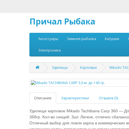
Причал Рыбака
Аксессуары
Зимняя рыбалка
Катушки
Электроника
Удилища
Карповые
Mikado TAC
Описание
Характеристики
Отзывов (0)
Удилище карповое Mikado Tachibana Carp 360 — Дли
368гр. Кол-во секций: 3шт. Легкое, отлично сбала
Отличный выбор для ловли карпа в коммерческих в