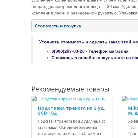
усилением колен дополнительным слоем углепласти
опорах, диаметр входного кольца — 30 мм. Удили
крепления лески и разнесенной рукоятью. Упаковк
Стоимость и покупка
Уточнить стоимость и сделать заказ этой м
8(968)267-03-20
- телефон магазина
С помощью онлайн-консультанта на са
Рекомендуемые товары
Подставка тренога на 2 уд.
Mik
SCD 182
м. д
Подставка тренога под 2 удилища со
Удил
стаканами. Основные элементы
Tachi
изготовлены из металла.Стоимость
Транс