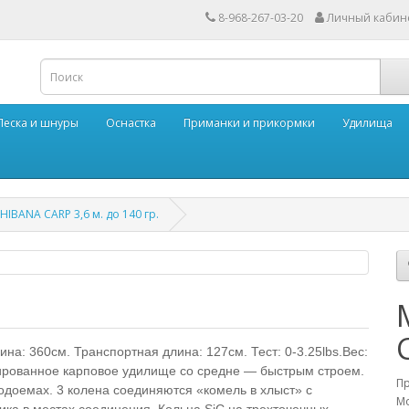
8-968-267-03-20
Личный кабин
Леска и шнуры
Оснастка
Приманки и прикормки
Удилища
HIBANA CARP 3,6 м. до 140 гр.
на: 360см. Транспортная длина: 127см. Тест: 0-3.25lbs.Вес:
нсированное карповое удилище со средне — быстрым строем.
П
одоемах. 3 колена соединяются «комель в хлыст» с
Мо